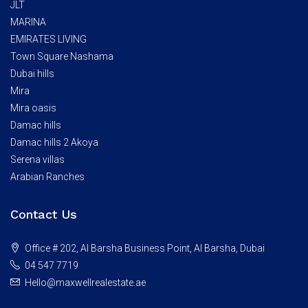
JLT
MARINA
EMIRATES LIVING
Town Square Nashama
Dubai hills
Mira
Mira oasis
Damac hills
Damac hills 2 Akoya
Serena villas
Arabian Ranches
Contact Us
Office # 202, Al Barsha Business Point, Al Barsha, Dubai
04 547 7719
Hello@maxwellrealestate.ae