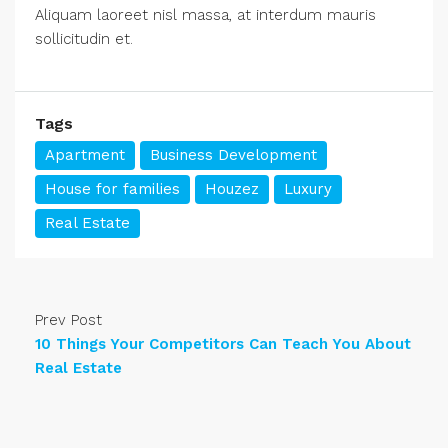
Aliquam laoreet nisl massa, at interdum mauris
sollicitudin et.
Tags
Apartment
Business Development
House for families
Houzez
Luxury
Real Estate
Prev Post
10 Things Your Competitors Can Teach You About
Real Estate