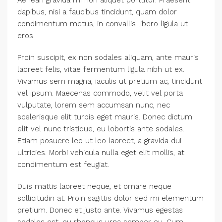
dapibus, nisi a faucibus tincidunt, quam dolor
condimentum metus, in convallis libero ligula ut
eros.
Proin suscipit, ex non sodales aliquam, ante mauris
laoreet felis, vitae fermentum ligula nibh ut ex.
Vivamus sem magna, iaculis ut pretium ac, tincidunt
vel ipsum. Maecenas commodo, velit vel porta
vulputate, lorem sem accumsan nunc, nec
scelerisque elit turpis eget mauris. Donec dictum
elit vel nunc tristique, eu lobortis ante sodales.
Etiam posuere leo ut leo laoreet, a gravida dui
ultricies. Morbi vehicula nulla eget elit mollis, at
condimentum est feugiat.
Duis mattis laoreet neque, et ornare neque
sollicitudin at. Proin sagittis dolor sed mi elementum
pretium. Donec et justo ante. Vivamus egestas
sodales est, eu rhoncus urna semper eu. Cum