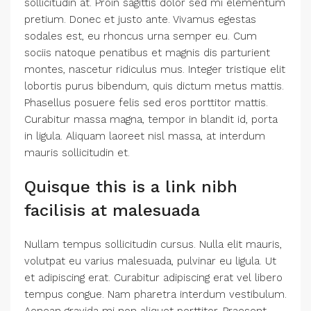
sollicitudin at. Proin sagittis dolor sed mi elementum
pretium. Donec et justo ante. Vivamus egestas
sodales est, eu rhoncus urna semper eu. Cum
sociis natoque penatibus et magnis dis parturient
montes, nascetur ridiculus mus. Integer tristique elit
lobortis purus bibendum, quis dictum metus mattis.
Phasellus posuere felis sed eros porttitor mattis.
Curabitur massa magna, tempor in blandit id, porta
in ligula. Aliquam laoreet nisl massa, at interdum
mauris sollicitudin et.
Quisque this is a link nibh
facilisis at malesuada
Nullam tempus sollicitudin cursus. Nulla elit mauris,
volutpat eu varius malesuada, pulvinar eu ligula. Ut
et adipiscing erat. Curabitur adipiscing erat vel libero
tempus congue. Nam pharetra interdum vestibulum.
Aenean gravida mi non aliquet porttitor. Praesent