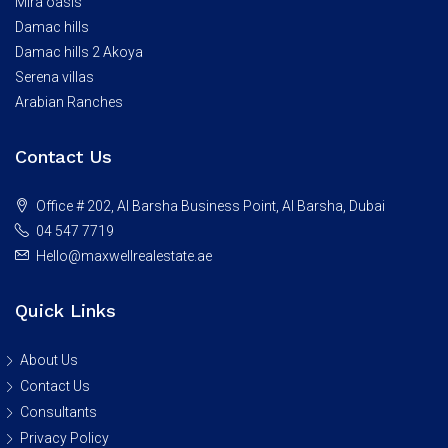
Mira oasis
Damac hills
Damac hills 2 Akoya
Serena villas
Arabian Ranches
Contact Us
Office # 202, Al Barsha Business Point, Al Barsha, Dubai
04 547 7719
Hello@maxwellrealestate.ae
Quick Links
About Us
Contact Us
Consultants
Privacy Policy