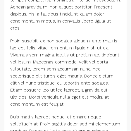
Aenean gravida mi non aliquet porttitor. Praesent
dapibus, nisi a faucibus tincidunt, quam dolor
condimentum metus, in convallis libero ligula ut
eros.
Proin suscipit, ex non sodales aliquam, ante mauris
laoreet felis, vitae fermentum ligula nibh ut ex.
Vivamus sem magna, iaculis ut pretium ac, tincidunt
vel ipsum. Maecenas commodo, velit vel porta
vulputate, lorem sem accumsan nunc, nec
scelerisque elit turpis eget mauris. Donec dictum
elit vel nunc tristique, eu lobortis ante sodales.
Etiam posuere leo ut leo laoreet, a gravida dui
ultricies. Morbi vehicula nulla eget elit mollis, at
condimentum est feugiat.
Duis mattis laoreet neque, et ornare neque
sollicitudin at. Proin sagittis dolor sed mi elementum
pretium. Donec et justo ante. Vivamus egestas