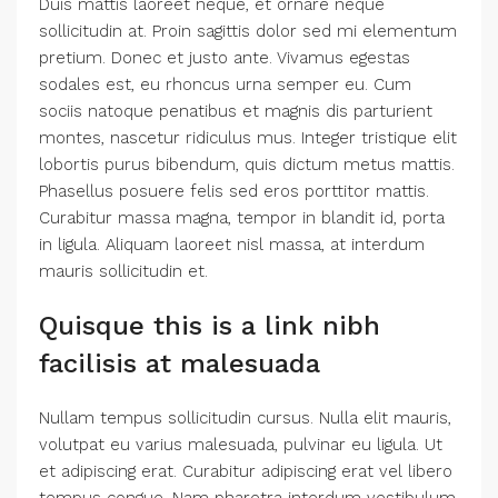
Duis mattis laoreet neque, et ornare neque
sollicitudin at. Proin sagittis dolor sed mi elementum
pretium. Donec et justo ante. Vivamus egestas
sodales est, eu rhoncus urna semper eu. Cum
sociis natoque penatibus et magnis dis parturient
montes, nascetur ridiculus mus. Integer tristique elit
lobortis purus bibendum, quis dictum metus mattis.
Phasellus posuere felis sed eros porttitor mattis.
Curabitur massa magna, tempor in blandit id, porta
in ligula. Aliquam laoreet nisl massa, at interdum
mauris sollicitudin et.
Quisque this is a link nibh
facilisis at malesuada
Nullam tempus sollicitudin cursus. Nulla elit mauris,
volutpat eu varius malesuada, pulvinar eu ligula. Ut
et adipiscing erat. Curabitur adipiscing erat vel libero
tempus congue. Nam pharetra interdum vestibulum.