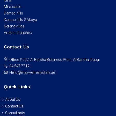
Mira
Mira oasis
Damac hills
Damac hills 2 Akoya
Serena villas
Arabian Ranches
Contact Us
Office # 202, Al Barsha Business Point, Al Barsha, Dubai
04 547 7719
Hello@maxwellrealestate.ae
Quick Links
About Us
Contact Us
Consultants