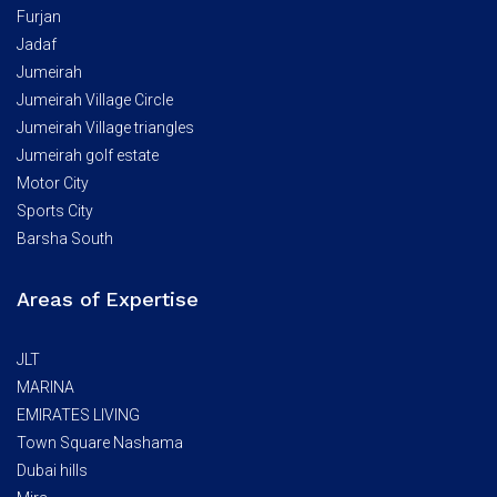
Furjan
Jadaf
Jumeirah
Jumeirah Village Circle
Jumeirah Village triangles
Jumeirah golf estate
Motor City
Sports City
Barsha South
Areas of Expertise
JLT
MARINA
EMIRATES LIVING
Town Square Nashama
Dubai hills