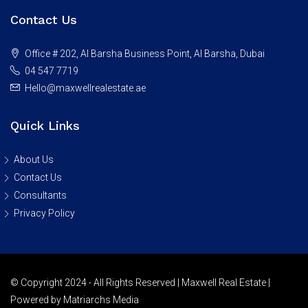
Contact Us
Office # 202, Al Barsha Business Point, Al Barsha, Dubai
04 547 7719
Hello@maxwellrealestate.ae
Quick Links
About Us
Contact Us
Consultants
Privacy Policy
© Copyright 2024 - All Rights Reserved | Maxwell Real Estate |
Powered by Matriarchs Media