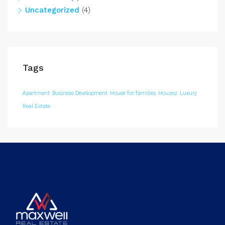
Uncategorized
(4)
Tags
Apartment
Business Development
House for families
Houzez
Luxury
Real Estate